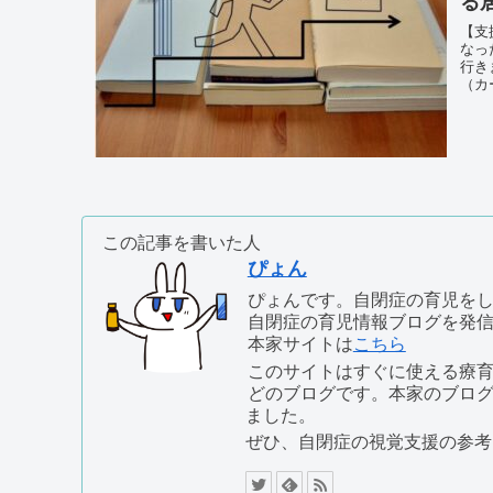
る
【支
なっ
行き
（カ
グの
この記事を書いた人
ぴょん
ぴょんです。自閉症の育児を
自閉症の育児情報ブログを発
本家サイトは
こちら
このサイトはすぐに使える療
どのブログです。本家のブロ
ました。
ぜひ、自閉症の視覚支援の参考