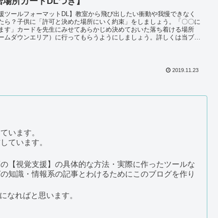
居場所カードDLつき】
援ツールフォーマットDL】教室から飛び出したい衝動や我慢できなく
たら？子供に「許可と決めた場所にいく約束」をしましょう。「〇〇に
ます」カードを先生にみせてあらかじめ決めておいた落ち着ける場所
ームダウンエリア）に行ってもらうようにしましょう。詳しくは当ブロ
記事をごらんください。
2019.11.23
しています。
信しています。
育の【視覚支援】の具体的な方法・実際に作ったツールな
グの知識・情報系の記事とわけるためにこのブログを作り
になればと思います。