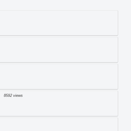
】
8592 views