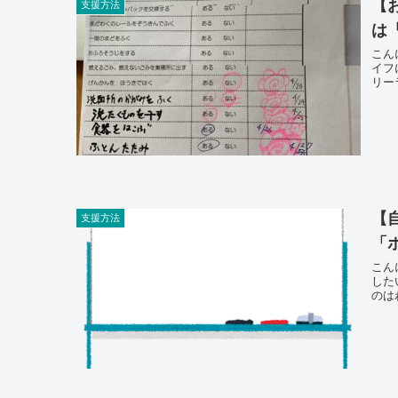
【
支援方法
は
こんに
イフ
リー
【
支援方法
「
こんにちは、
した
のは