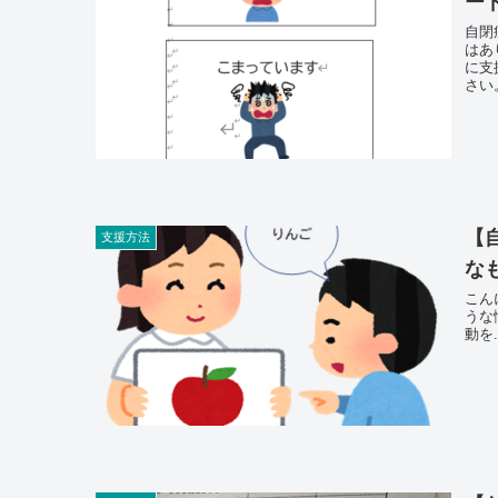
ー
自閉
はあ
に支
さい
【
支援方法
な
こん
うな悩み
動を.