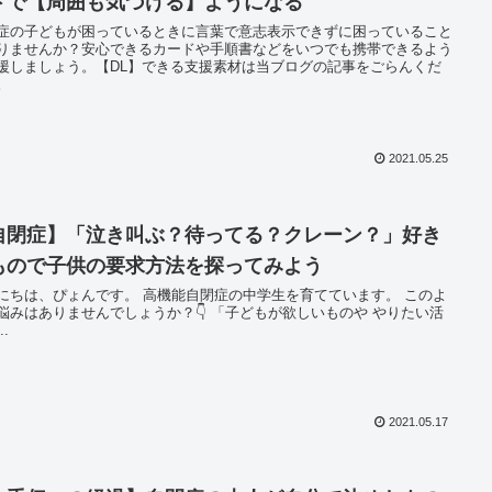
ドで【周囲も気づける】ようになる
症の子どもが困っているときに言葉で意志表示できずに困っていること
りませんか？安心できるカードや手順書などをいつでも携帯できるよう
援しましょう。【DL】できる支援素材は当ブログの記事をごらんくだ
。
2021.05.25
自閉症】「泣き叫ぶ？待ってる？クレーン？」好き
もので子供の要求方法を探ってみよう
にちは、ぴょんです。 高機能自閉症の中学生を育てています。 このよ
はありませんでしょうか？👇 「子どもが欲しいものや やりたい活
..
2021.05.17