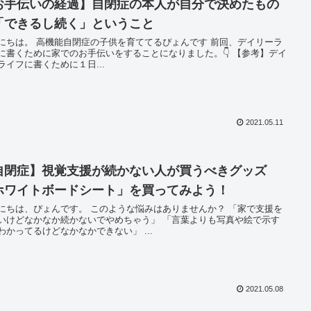
お手伝いの経過】自閉症の本人が自分で決めたもの
「できるし続く」ということ
ちは。 高機能自閉症の子供を育ててるぴょんです 前回、デイリーラ
に書くために家でのお手伝いをすることになりました。👇 【参考】デイ
ライフに書くために１日...
2021.05.11
自閉症】視覚支援が続かない人が買うべきグッズ
ホワイトボードシート」を買ってみよう！
ぴょんです。 このような悩みはありませんか？ 「家で支援を
いけどなかなか続かないでやめちゃう」 「言葉よりも写真や絵で示す
わかってるけどなかなかできない」 ...
2021.05.08