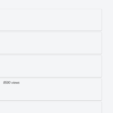
】
8590 views