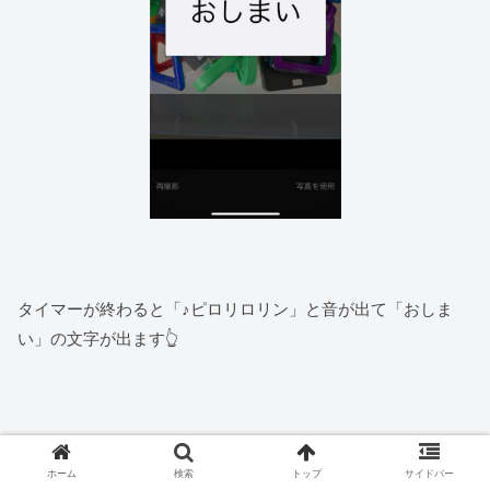
タイマーが終わると「♪ピロリロリン」と音が出て「おしま
い」の文字が出ます👆
ちなみに絵カードの「タイトル」は設定で画像の上にしたり
下にしたり、表示しなかったりできます。
ホーム
検索
トップ
サイドバー